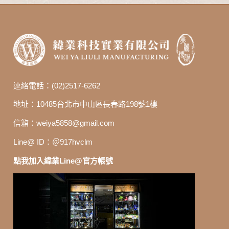
連絡電話：(02)2517-6262
地址：10485台北市中山區長春路198號1樓
信箱：
weiya5858@gmail.com
Line@ ID：＠917hvclm
點我加入緯業Line@官方帳號