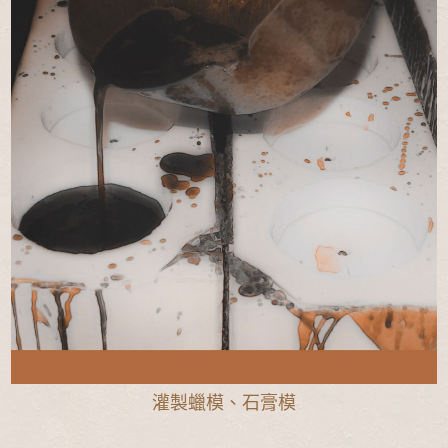
灌製蠟模、石膏模