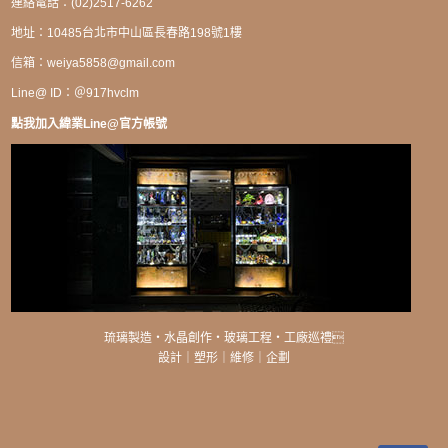
連絡電話：(02)2517-6262
地址：10485台北市中山區長春路198號1樓
信箱：
weiya5858@gmail.com
Line@ ID：＠917hvclm
點我加入緯業Line@官方帳號
琉璃製造・水晶創作・玻璃工程・工廠巡禮
設計｜塑形｜維修｜企劃